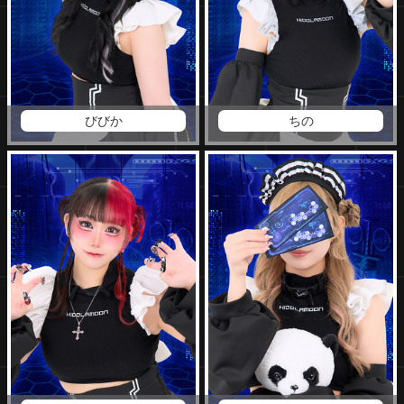
びびか
ちの