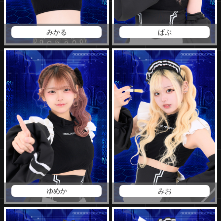
みかる
ばぶ
ゆめか
みお