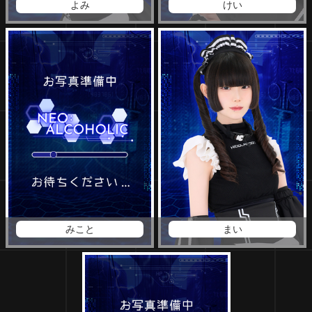
よみ
けい
みこと
まい