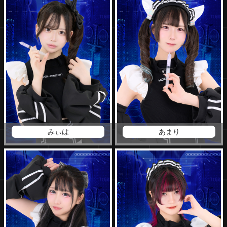
みぃは
あまり